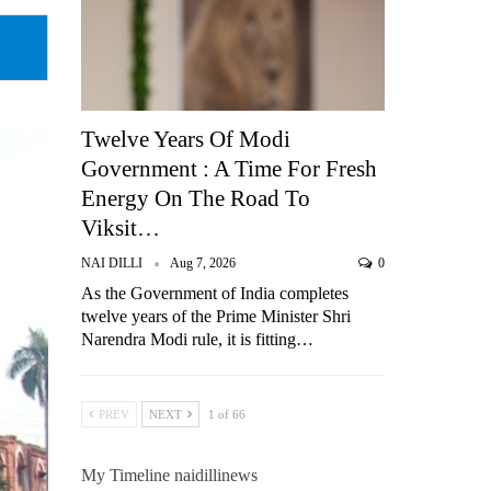
Twelve Years Of Modi
Government : A Time For Fresh
Energy On The Road To
Viksit…
NAI DILLI
Aug 7, 2026
0
As the Government of India completes
twelve years of the Prime Minister Shri
Narendra Modi rule, it is fitting…
PREV
NEXT
1 of 66
My Timeline naidillinews