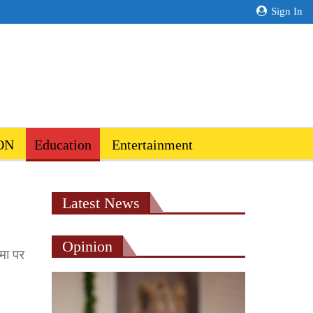
Sign In
ON
Education
Entertainment
Latest News
Opinion
ईमा पर