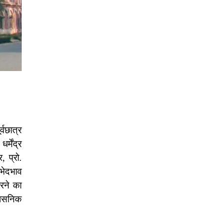
्वछात्र
्मेंद्र
, प्रो.
भेदभाव
करने का
शासनिक