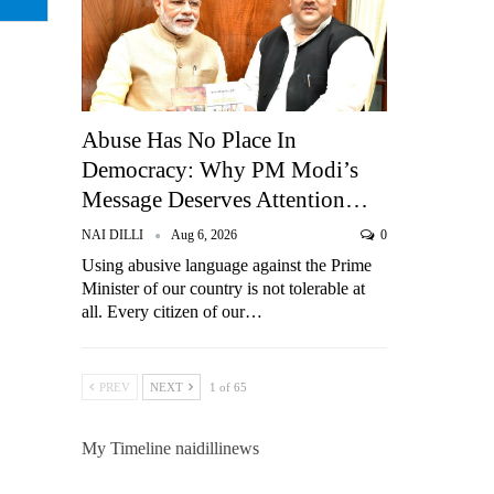
Abuse Has No Place In
Democracy: Why PM Modi’s
Message Deserves Attention…
NAI DILLI
Aug 6, 2026
0
Using abusive language against the Prime
Minister of our country is not tolerable at
all. Every citizen of our…
PREV
NEXT
1 of 65
My Timeline naidillinews