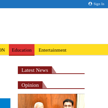
Sign In
ON
Education
Entertainment
Latest News
Opinion