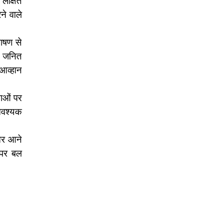
 लक्षित
े वाले
ाषण से
कू जनित
 आव्हान
नाओं पर
आवश्यक
 और आने
 पर बल