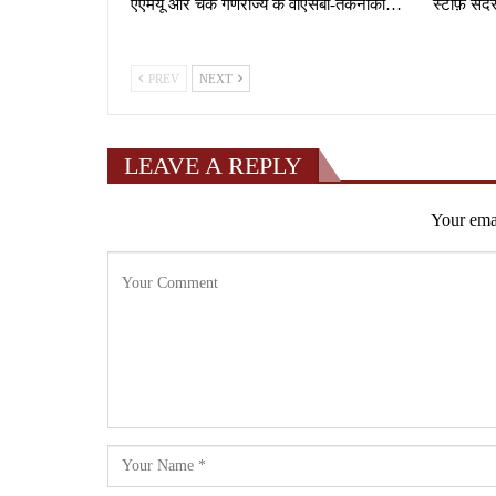
एएमयू और चेक गणराज्य के वीएसबी-तकनीकी…
स्टाफ़ सदस
PREV
NEXT
LEAVE A REPLY
Your emai