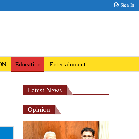
Sign In
ON
Education
Entertainment
Latest News
Opinion