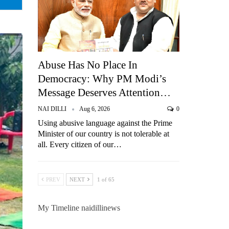
Abuse Has No Place In
Democracy: Why PM Modi’s
Message Deserves Attention…
NAI DILLI
Aug 6, 2026
0
Using abusive language against the Prime
Minister of our country is not tolerable at
all. Every citizen of our…
PREV
NEXT
1 of 65
My Timeline naidillinews