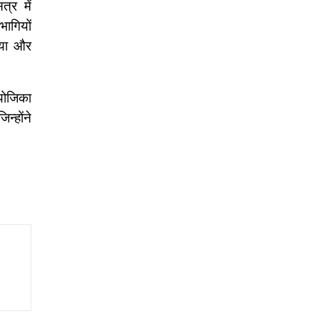
्र में
भागियों
िया और
ंयोजिका
न्होंने