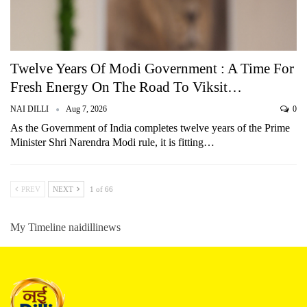
Twelve Years Of Modi Government : A Time For
Fresh Energy On The Road To Viksit…
NAI DILLI
Aug 7, 2026
0
As the Government of India completes twelve years of the Prime
Minister Shri Narendra Modi rule, it is fitting…
PREV
NEXT
1 of 66
My Timeline naidillinews