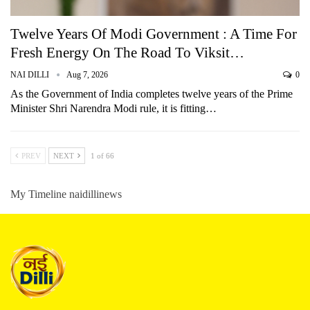
Twelve Years Of Modi Government : A Time For
Fresh Energy On The Road To Viksit…
NAI DILLI
Aug 7, 2026
0
As the Government of India completes twelve years of the Prime
Minister Shri Narendra Modi rule, it is fitting…
PREV
NEXT
1 of 66
My Timeline naidillinews