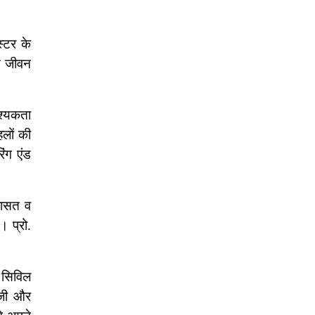
स्टर के
पस जीवन
वश्यकता
हलों की
ंग एंड
िरासत व
। प्रो.
सिविल
लॉजी और