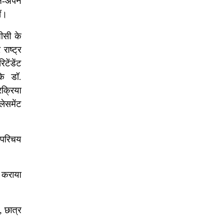
ने-अपने
ीं।
ीसी के
ाष्ट्र
टेंडेंट
कि डॉ.
रक्रिया
ेसमेंट
 परिचय
ी कराया
, छात्र