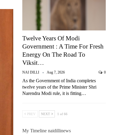
Twelve Years Of Modi
Government : A Time For Fresh
Energy On The Road To
Viksit…
NAI DILLI
Aug 7, 2026
0
As the Government of India completes
twelve years of the Prime Minister Shri
Narendra Modi rule, it is fitting…
PREV
NEXT
1 of 66
My Timeline naidillinews