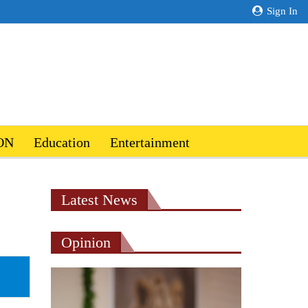
Sign In
ON
Education
Entertainment
Latest News
Opinion