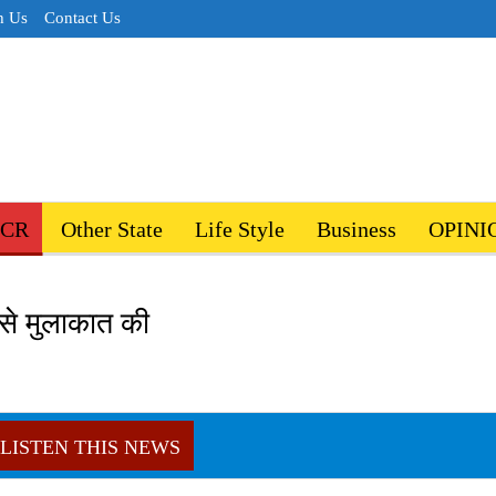
h Us
Contact Us
NCR
Other State
Life Style
Business
OPINI
ि से मुलाकात की
LISTEN THIS NEWS