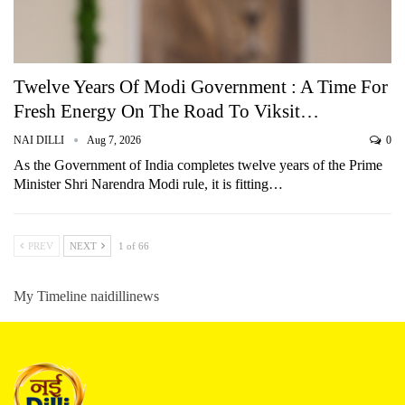
Twelve Years Of Modi Government : A Time For
Fresh Energy On The Road To Viksit…
NAI DILLI
Aug 7, 2026
0
As the Government of India completes twelve years of the Prime
Minister Shri Narendra Modi rule, it is fitting…
PREV
NEXT
1 of 66
My Timeline naidillinews