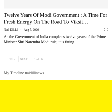
Twelve Years Of Modi Government : A Time For
Fresh Energy On The Road To Viksit…
NAI DILLI
Aug 7, 2026
0
As the Government of India completes twelve years of the Prime
Minister Shri Narendra Modi rule, it is fitting…
PREV
NEXT
1 of 66
My Timeline naidillinews