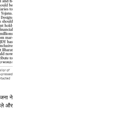
ोजना ने
वाले और