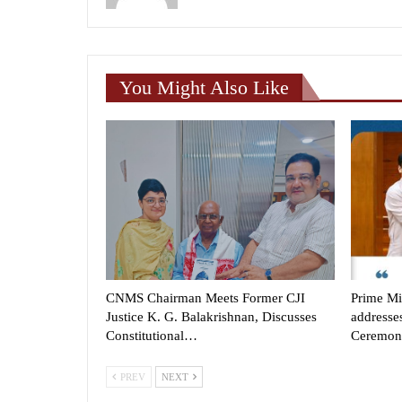
You Might Also Like
CNMS Chairman Meets Former CJI
Prime Mi
Justice K. G. Balakrishnan, Discusses
addresse
Constitutional…
Ceremon
PREV
NEXT