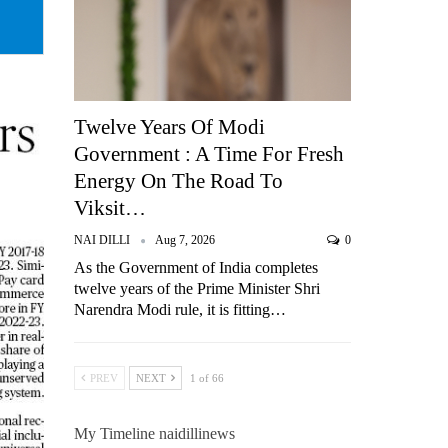
Twelve Years Of Modi
Government : A Time For Fresh
Energy On The Road To
Viksit…
NAI DILLI
Aug 7, 2026
0
As the Government of India completes
twelve years of the Prime Minister Shri
Narendra Modi rule, it is fitting…
PREV
NEXT
1 of 66
My Timeline naidillinews