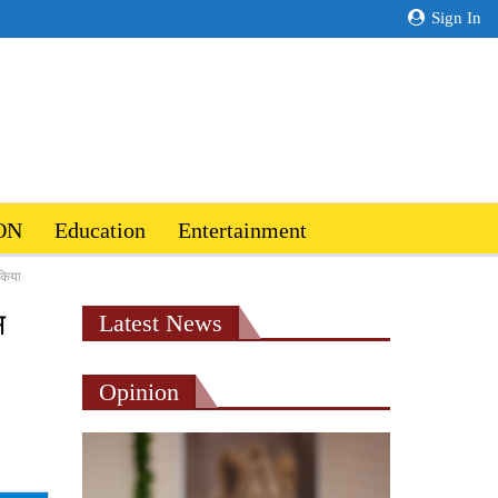
Sign In
ON
Education
Entertainment
 किया
स
Latest News
Opinion