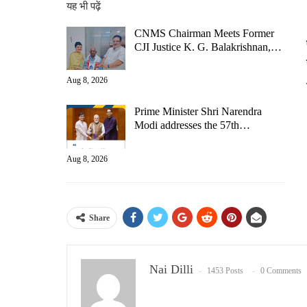
यह भी पढ़ें
CNMS Chairman Meets Former
CJI Justice K. G. Balakrishnan,…
Aug 8, 2026
Prime Minister Shri Narendra
Modi addresses the 57th…
Aug 8, 2026
Share
Nai Dilli
1453 Posts
0 Comments