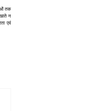
वाओं तक
 खाते न
रता एवं