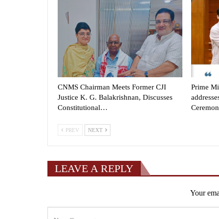
CNMS Chairman Meets Former CJI
Prime Mi
Justice K. G. Balakrishnan, Discusses
addresse
Constitutional…
Ceremon
PREV
NEXT
LEAVE A REPLY
Your emai