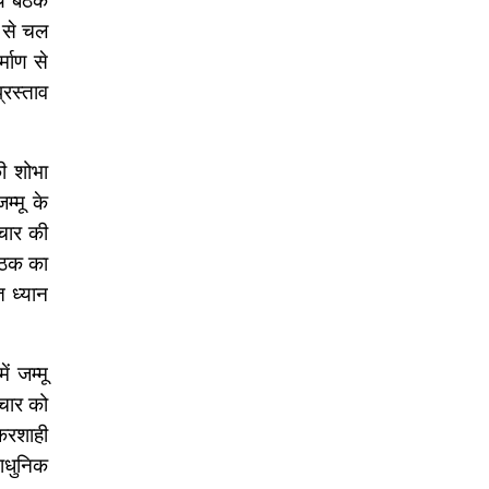
य बैठक
य से चल
्माण से
्रस्ताव
की शोभा
्मू के
ाचार की
बैठक का
त ध्यान
ं जम्मू
ाचार को
ौकरशाही
ाधुनिक