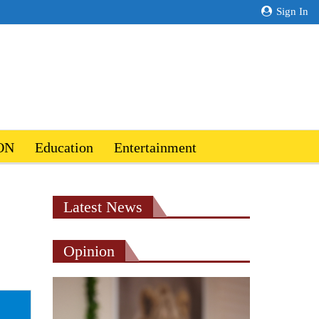
Sign In
ON
Education
Entertainment
Latest News
Opinion