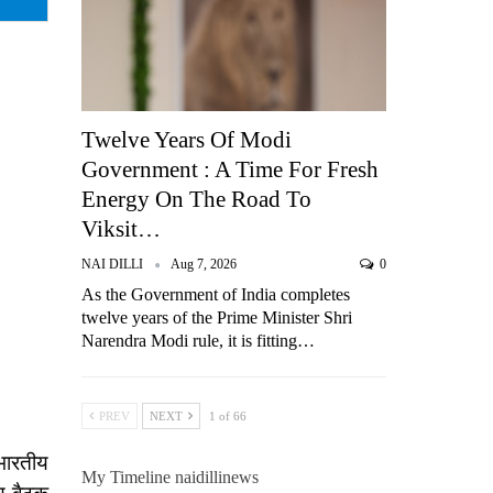
Twelve Years Of Modi
Government : A Time For Fresh
Energy On The Road To
Viksit…
NAI DILLI
Aug 7, 2026
0
As the Government of India completes
twelve years of the Prime Minister Shri
Narendra Modi rule, it is fitting…
PREV
NEXT
1 of 66
भारतीय
My Timeline naidillinews