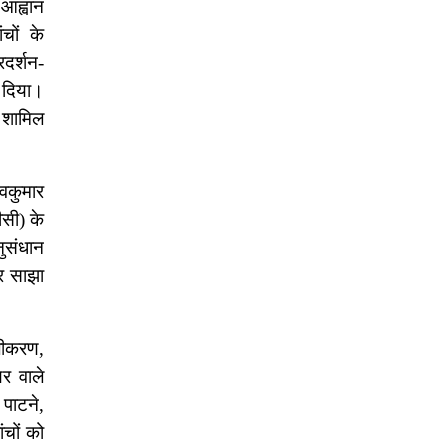
आह्वान
चों के
दर्शन-
 दिया।
ो शामिल
वकुमार
ीसी) के
नुसंधान
र साझा
लीकरण,
यर वाले
 पाटने,
ंचों को