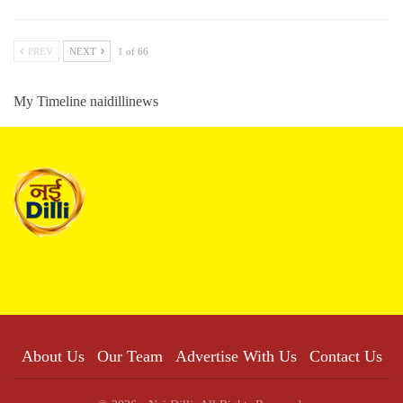
PREV
NEXT
1 of 66
My Timeline naidillinews
About Us
Our Team
Advertise With Us
Contact Us